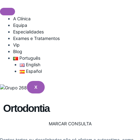
Skip
to
content
A Clínica
Equipa
Especialidades
Exames e Tratamentos
Vip
Blog
Português
English
Español
X
Ortodontia
MARCAR CONSULTA
Dentes tortos ou desalinhados não só afetam a autoestima, como