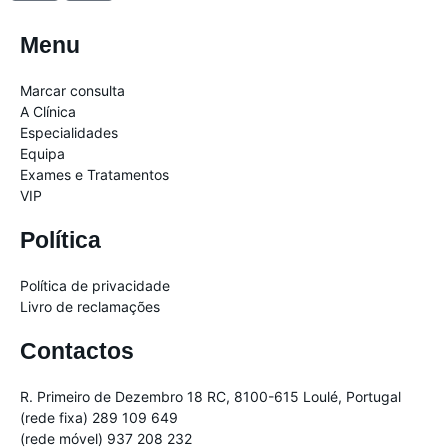
o
o
n
n
Menu
-
-
f
i
Marcar consulta
a
n
A Clínica
c
s
Especialidades
Equipa
e
t
Exames e Tratamentos
b
a
VIP
o
g
o
r
Política
k
a
m
Política de privacidade
-
Livro de reclamações
1
Contactos
R. Primeiro de Dezembro 18 RC, 8100-615 Loulé, Portugal
(rede fixa) 289 109 649
(rede móvel) 937 208 232