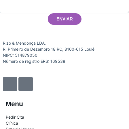
ENVIAR
Rizo & Mendonça LDA.
R. Primeiro de Dezembro 18 RC, 8100-615 Loulé
NIPC: 514879050
Número de registro ERS: 169538
I
I
c
c
o
o
n
n
Menu
-
-
f
i
Pedir Cita
a
n
Clínica