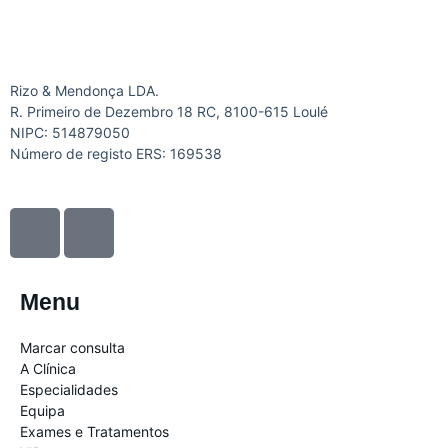
Rizo & Mendonça LDA.
R. Primeiro de Dezembro 18 RC, 8100-615 Loulé
NIPC: 514879050
Número de registo ERS: 169538
I
I
c
c
o
o
n
n
Menu
-
-
f
i
Marcar consulta
a
n
A Clínica
c
s
Especialidades
Equipa
e
t
Exames e Tratamentos
b
a