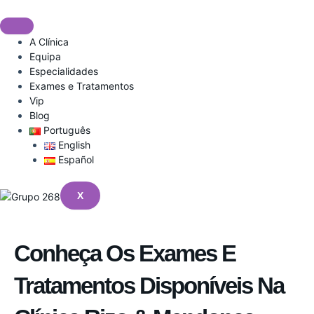
Skip
to
content
A Clínica
Equipa
Especialidades
Exames e Tratamentos
Vip
Blog
Português
English
Español
X
Conheça Os Exames E
Tratamentos Disponíveis Na