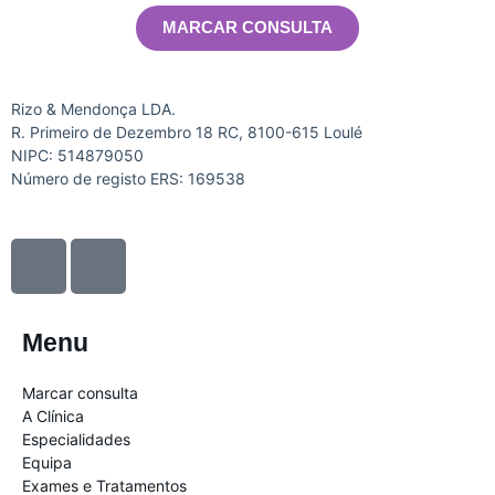
MARCAR CONSULTA
Rizo & Mendonça LDA.
R. Primeiro de Dezembro 18 RC, 8100-615 Loulé
NIPC: 514879050
Número de registo ERS: 169538
I
I
c
c
o
o
n
n
Menu
-
-
f
i
Marcar consulta
a
n
A Clínica
c
s
Especialidades
Equipa
e
t
Exames e Tratamentos