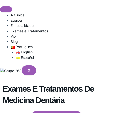
Skip
to
content
A Clínica
Equipa
Especialidades
Exames e Tratamentos
Vip
Blog
Português
English
Español
X
Exames E Tratamentos De
Medicina Dentária