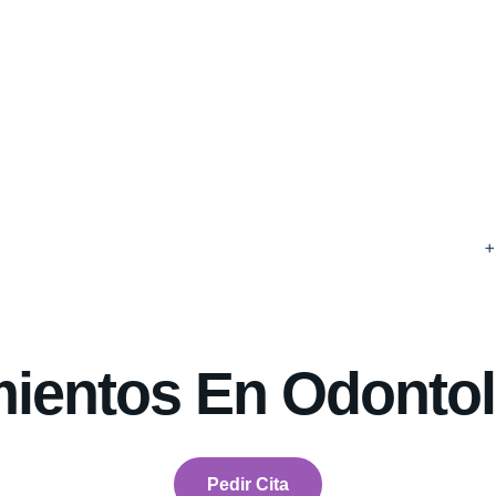
+
R
1
mientos En Odontol
Pedir Cita