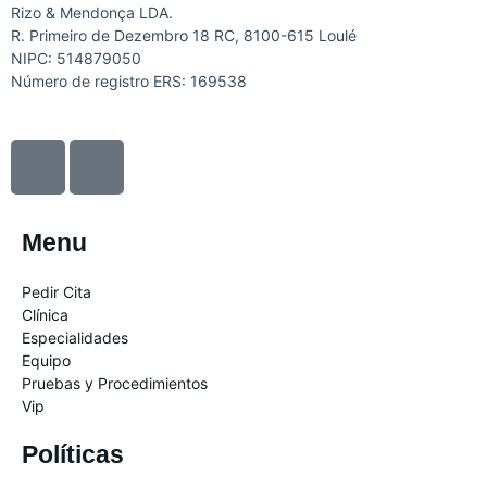
Rizo & Mendonça LDA.
R. Primeiro de Dezembro 18 RC, 8100-615 Loulé
NIPC: 514879050
Número de registro ERS: 169538
I
I
c
c
o
o
n
n
Menu
-
-
f
i
Pedir Cita
a
n
Clínica
c
s
Especialidades
Equipo
e
t
Pruebas y Procedimientos
b
a
Vip
o
g
o
r
Políticas
k
a