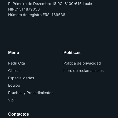
R. Primeiro de Dezembro 18 RC, 8100-615 Loulé
NIPC: 514879050
Número de registro ERS: 169538
I
I
c
c
o
o
n
n
-
-
f
i
a
n
Menu
Políticas
c
s
e
t
b
a
o
g
Pedir Cita
Política de privacidad
o
r
k
a
Clínica
Libro de reclamaciones
m
-
Especialidades
1
Equipo
Pruebas y Procedimientos
Vip
Contactos