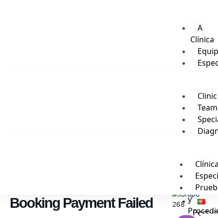
Skip
to
content
A
Clínica
Equi
Espec
Exam
e
Clinic
Tratam
Team
Vip
Speci
Blog
Diagn
and
Portu
Therap
Clínic
Proced
Espec
Vip
Prueb
Blog
y
Booking Payment Failed
Procedi
Portu