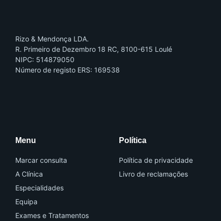
Rizo & Mendonça LDA.
R. Primeiro de Dezembro 18 RC, 8100-615 Loulé
NIPC: 514879050
Número de registo ERS: 169538
I
I
c
c
o
o
n
n
-
-
f
i
a
n
Menu
Política
c
s
e
t
b
a
o
g
Marcar consulta
Política de privacidade
o
r
k
a
A Clínica
Livro de reclamações
m
-
Especialidades
1
Equipa
Exames e Tratamentos