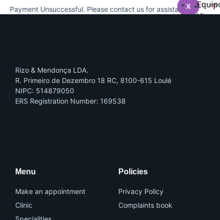
Equip
X
Payment Unsuccessful. Please contact us for assistance.
Vip
Blog
Es
Portug
Rizo & Mendonça LDA.
X
R. Primeiro de Dezembro 18 RC, 8100-615 Loulé
NIPC: 514879050
ERS Registration Number: 169538
I
I
X
c
c
o
o
n
n
-
-
f
i
a
n
Menu
Policies
c
s
e
t
b
a
o
g
Make an appointment
Privacy Policy
o
r
k
a
Clinic
Complaints book
m
-
Specialities
1