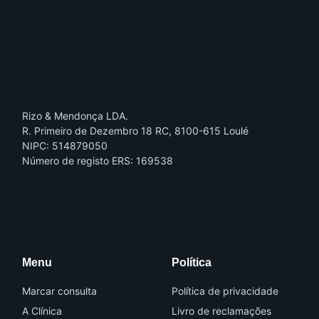
Rizo & Mendonça LDA.
R. Primeiro de Dezembro 18 RC, 8100-615 Loulé
NIPC: 514879050
Número de registo ERS: 169538
I
I
c
c
o
o
n
n
-
-
f
i
a
n
Menu
Política
c
s
e
t
b
a
o
g
Marcar consulta
Política de privacidade
o
r
k
a
A Clínica
Livro de reclamações
m