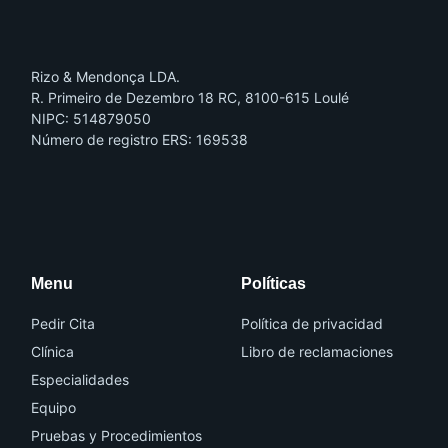
Rizo & Mendonça LDA.
R. Primeiro de Dezembro 18 RC, 8100-615 Loulé
NIPC: 514879050
Número de registro ERS: 169538
I
I
c
c
o
o
n
n
-
-
f
i
a
n
Menu
Políticas
c
s
e
t
b
a
o
g
Pedir Cita
Política de privacidad
o
r
k
a
Clínica
Libro de reclamaciones
m
-
Especialidades
1
Equipo
Pruebas y Procedimientos