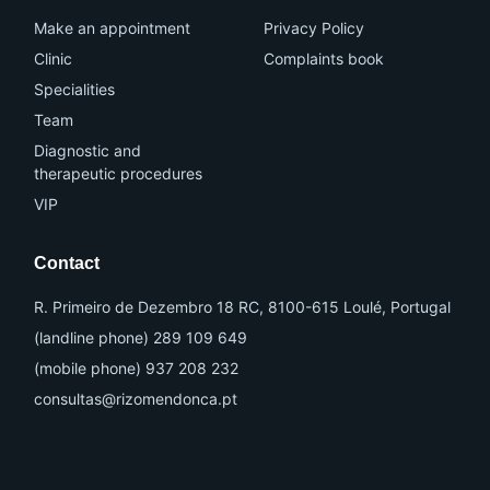
b
a
o
g
Make an appointment
Privacy Policy
o
r
k
a
Clinic
Complaints book
m
-
Specialities
1
Team
Diagnostic and
therapeutic procedures
VIP
Contact
R. Primeiro de Dezembro 18 RC, 8100-615 Loulé, Portugal
(landline phone) 289 109 649
(mobile phone) 937 208 232
consultas@rizomendonca.pt