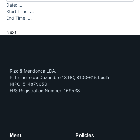
Date:
...
Start Time:
...
End Time:
...
Next
Rizo & Mendonça LDA.
R. Primeiro de Dezembro 18 RC, 8100-615 Loulé
NIPC: 514879050
ERS Registration Number: 169538
I
I
c
c
o
o
n
n
-
-
f
i
a
n
Menu
Policies
c
s
e
t