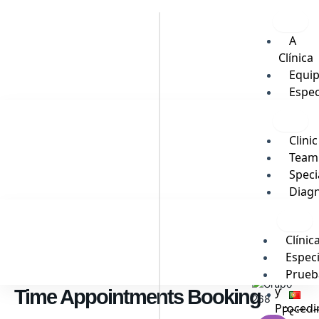
Skip
to
content
A
Clínica
Equi
Espec
Exam
e
Clinic
Tratam
Team
Vip
Speci
Blog
Diagn
and
Portu
Therap
Clínic
Proced
Espec
Vip
Prueb
Blog
y
Time Appointments Booking
Procedi
Portu