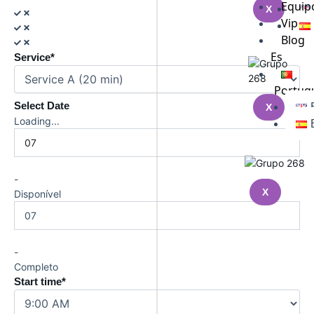
Equip
X
Vip
Blog
Es
Service*
Portug
Select Date
X
Loading...
07
-
X
Disponível
07
-
Completo
Start time*