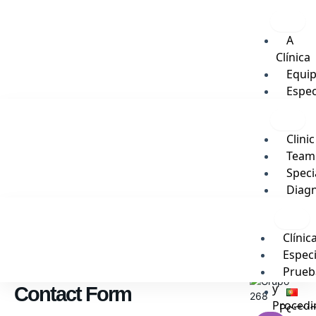
Skip
to
content
A
Clínica
Equi
Espec
Exam
e
Clinic
Tratam
Team
Vip
Speci
Blog
Diagn
and
Portu
Therap
Clínic
Proced
Espec
Vip
Prueb
Blog
y
Contact Form
Procedi
Portu