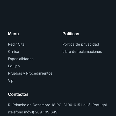
I
I
c
c
o
o
n
n
-
-
f
i
a
n
Menu
Políticas
c
s
e
t
b
a
o
g
Pedir Cita
Política de privacidad
o
r
k
a
Clínica
Libro de reclamaciones
m
-
Especialidades
1
Equipo
Pruebas y Procedimientos
Vip
Contactos
R. Primeiro de Dezembro 18 RC, 8100-615 Loulé, Portugal
(teléfono móvil) 289 109 649