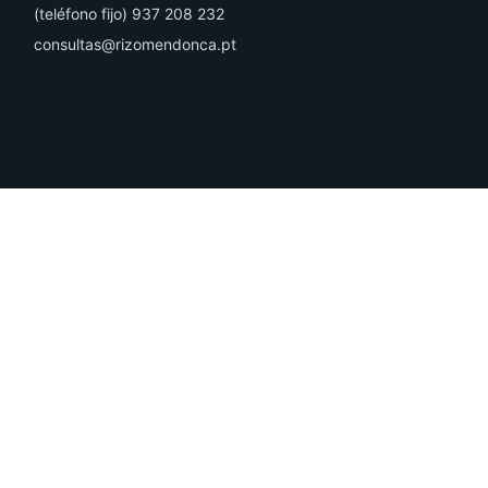
(teléfono fijo) 937 208 232
consultas@rizomendonca.pt