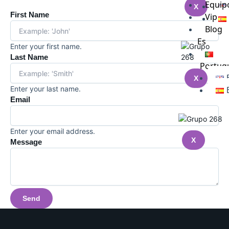
Equip
X
First Name
Vip
Blog
Es
Enter your first name.
Last Name
Portug
X
Enter your last name.
Email
Enter your email address.
X
Message