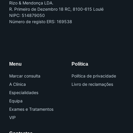
Rizo & Mendonça LDA.
R. Primeiro de Dezembro 18 RC, 8100-615 Loulé
NIPC: 514879050
Número de registo ERS: 169538
I
I
c
c
o
o
n
n
-
-
f
i
a
n
Menu
Política
c
s
e
t
b
a
o
g
Marcar consulta
Política de privacidade
o
r
k
a
A Clínica
Livro de reclamações
m
-
Especialidades
1
Equipa
Exames e Tratamentos
VIP