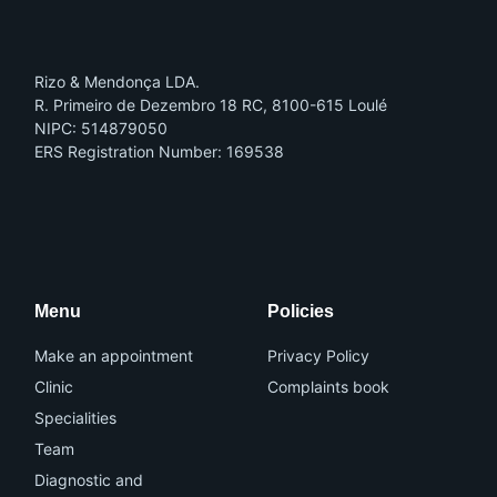
Rizo & Mendonça LDA.
R. Primeiro de Dezembro 18 RC, 8100-615 Loulé
NIPC: 514879050
ERS Registration Number: 169538
I
I
c
c
o
o
n
n
-
-
f
i
a
n
Menu
Policies
c
s
e
t
b
a
o
g
Make an appointment
Privacy Policy
o
r
k
a
Clinic
Complaints book
m
-
Specialities
1
Team
Diagnostic and