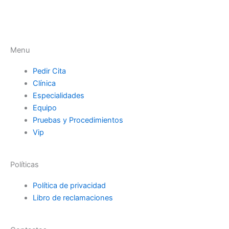
I
I
c
c
Menu
o
o
Pedir Cita
n
n
Clínica
Especialidades
-
-
Equipo
Pruebas y Procedimientos
f
i
Vip
a
n
Políticas
c
s
Política de privacidad
Libro de reclamaciones
e
t