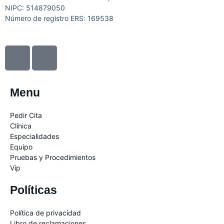
NIPC: 514879050
Número de registro ERS: 169538
I
I
c
c
o
o
n
n
Menu
-
-
f
i
Pedir Cita
a
n
Clínica
c
s
Especialidades
Equipo
e
t
Pruebas y Procedimientos
b
a
Vip
o
g
o
r
Políticas
k
a
m
Política de privacidad
Libro de reclamaciones