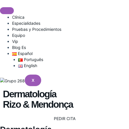
Ir
al
contenido
Clínica
Especialidades
Pruebas y Procedimientos
Equipo
Vip
Blog Es
Español
Português
English
X
Dermatología
Rizo & Mendonça
PEDIR CITA