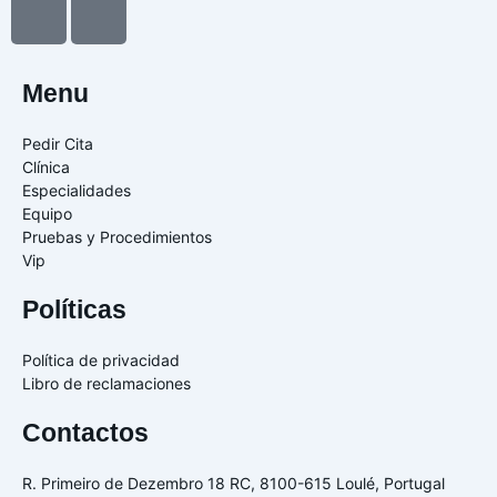
I
I
c
c
o
o
n
n
Menu
-
-
f
i
Pedir Cita
a
n
Clínica
c
s
Especialidades
Equipo
e
t
Pruebas y Procedimientos
b
a
Vip
o
g
o
r
Políticas
k
a
m
Política de privacidad
-
Libro de reclamaciones
1
Contactos
R. Primeiro de Dezembro 18 RC, 8100-615 Loulé, Portugal