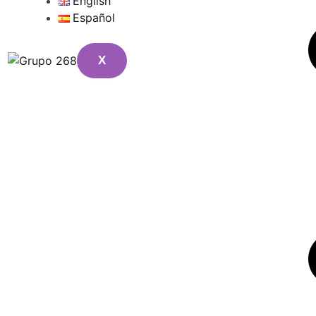
English
Español
X